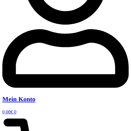
Mein Konto
0,00
€
0